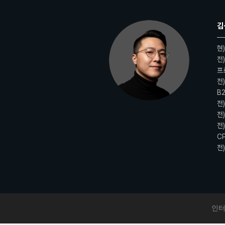
김
현
전)
프
전)
B
전)
전
전
C
전)
인