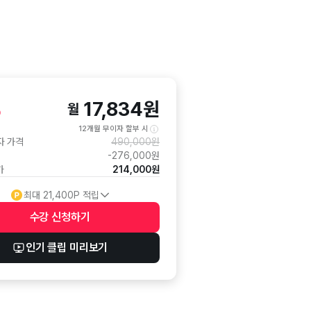
%
17,834
원
월
12개월 무이자 할부 시
자 가격
490,000
원
-
276,000
원
가
214,000
원
최대
21,400
P 적립
수강 신청
하기
수강 신청 버튼
인기 클립 미리보기