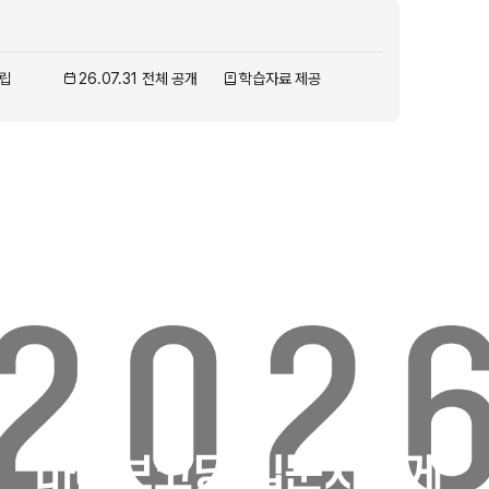
클립
26.07.31 전체 공개
학습자료 제공
영
래비티 올인원 : 자동화·웹 개발·앱