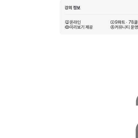
강의 정보
온라인
9파트 ∙ 78
미리보기 제공
커뮤니티 운
바이브코딩
Antigravity
바이브코딩 입문자를 위한 구글 안티그