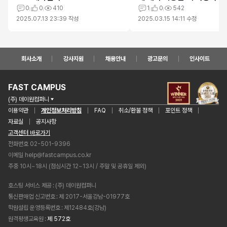
0
0
410
으면 좋겠습니다.
1
0
542
2025.07.13 23:39
작성
2025.03.15 14:11
수정
회사소개
강사지원
채용안내
광고문의
인사이트
FAST CAMPUS
(주) 데이원컴퍼니
이용약관
개인정보처리방침
FAQ
취소/환불 정책
포인트 정책
자료실
공지사항
고객센터 바로가기
전화번호 02-501-9396
이메일
help@fastcampus.co.kr
주중 10시~18시 (점심시간 12~13시 / 주말 및 공휴일 제외)
호스팅 서비스 제공
(주) 데이원컴퍼니
통신판매업 신고번호
제 2017-서울강남-01977호
학원설립 운영등록번호
제12484호(강남)
원격평생교육원
제 572호