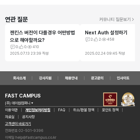
연관 질문
커뮤니티 질문보기
젠킨스 버전이 다를경우 어떤방법
Next Auth 설정하기
으로 해야할까요?
2
2
458
0
0
410
2025.07.13 23:39
작성
2025.02.24 09:45
작성
회사소개
강사지원
채용안내
광고문의
인사이트
FAST CAMPUS
(주) 데이원컴퍼니
이용약관
개인정보처리방침
FAQ
취소/환불 정책
포인트 정책
자료실
공지사항
고객센터 바로가기
전화번호 02-501-9396
이메일
help@fastcampus.co.kr