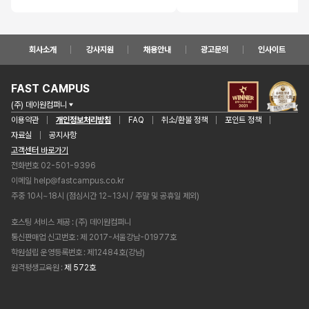
회사소개
강사지원
채용안내
광고문의
인사이트
FAST CAMPUS
(주) 데이원컴퍼니
이용약관
개인정보처리방침
FAQ
취소/환불 정책
포인트 정책
자료실
공지사항
고객센터 바로가기
전화번호 02-501-9396
이메일
help@fastcampus.co.kr
주중 10시~18시 (점심시간 12~13시 / 주말 및 공휴일 제외)
호스팅 서비스 제공
(주) 데이원컴퍼니
통신판매업 신고번호
제 2017-서울강남-01977호
학원설립 운영등록번호
제12484호(강남)
원격평생교육원
제 572호