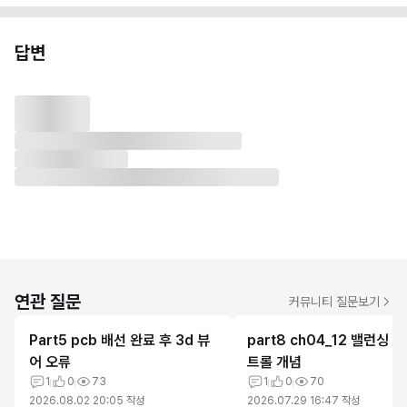
답변
연관 질문
커뮤니티 질문보기
Part5 pcb 배선 완료 후 3d 뷰
part8 ch04_12 밸런싱 
어 오류
트롤 개념
1
0
73
1
0
70
2026.08.02 20:05
작성
2026.07.29 16:47
작성