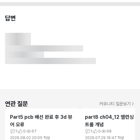
답변
연관 질문
커뮤니티 질문보기
Part5 pcb 배선 완료 후 3d 뷰
part8 ch04_12 밸런싱 
어 오류
트롤 개념
1
0
67
1
0
68
2026.08.02 20:05
작성
2026.07.29 16:47
작성