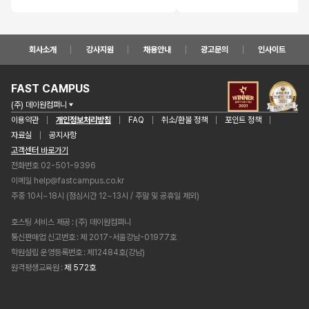
회사소개
강사지원
채용안내
광고문의
인사이트
FAST CAMPUS
(주) 데이원컴퍼니
이용약관
개인정보처리방침
FAQ
취소/환불 정책
포인트 정책
자료실
공지사항
고객센터 바로가기
전화번호 02-501-9396
이메일
help@fastcampus.co.kr
주중 10시~18시 (점심시간 12~13시 / 주말 및 공휴일 제외)
호스팅 서비스 제공
(주) 데이원컴퍼니
통신판매업 신고번호
제 2017-서울강남-01977호
학원설립 운영등록번호
제12484호(강남)
원격평생교육원
제 572호