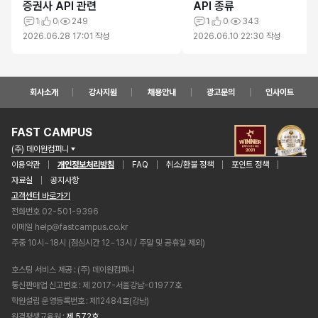
증권사 API 관련
API 종류
1
0
249
1
0
343
2026.06.28 17:01
작성
2026.06.10 22:30
작성
회사소개
강사지원
채용안내
광고문의
인사이트
FAST CAMPUS
(주) 데이원컴퍼니
이용약관
개인정보처리방침
FAQ
취소/환불 정책
포인트 정책
자료실
공지사항
고객센터 바로가기
전화번호 02-501-9396
이메일
help@fastcampus.co.kr
주중 10시~18시 (점심시간 12~13시 / 주말 및 공휴일 제외)
호스팅 서비스 제공
(주) 데이원컴퍼니
통신판매업 신고번호
제 2017-서울강남-01977호
학원설립 운영등록번호
제12484호(강남)
원격평생교육원
제 572호