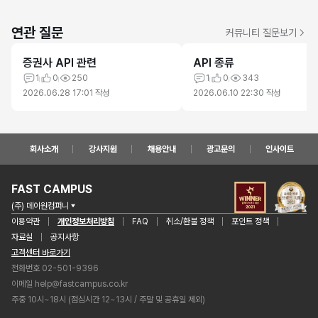
연관 질문
커뮤니티 질문보기
증권사 API 관련
API 종류
1
0
250
1
0
343
2026.06.28 17:01
작성
2026.06.10 22:30
작성
회사소개
강사지원
채용안내
광고문의
인사이트
FAST CAMPUS
(주) 데이원컴퍼니
이용약관
개인정보처리방침
FAQ
취소/환불 정책
포인트 정책
자료실
공지사항
고객센터 바로가기
전화번호 02-501-9396
이메일
help@fastcampus.co.kr
주중 10시~18시 (점심시간 12~13시 / 주말 및 공휴일 제외)