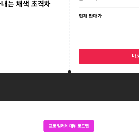
끝내는 채색 초격차
현재 판매가
바
프로 일러레 데뷔 로드맵