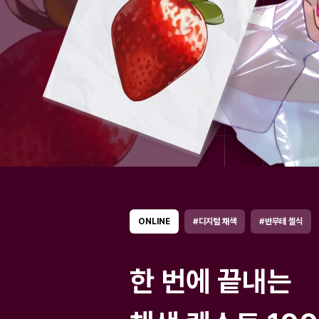
ONLINE
#디지털 채색
#반무테 셀식
한 번에 끝내는