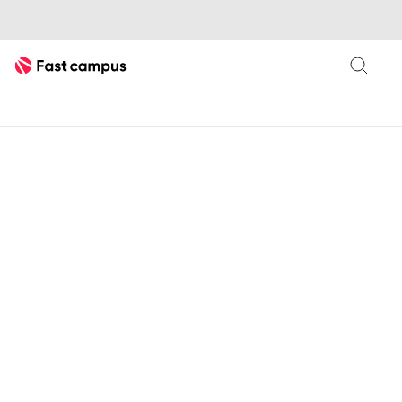
Fast Campus
네오아카데미
인체드로잉
그림 기본기 독학 챌린지